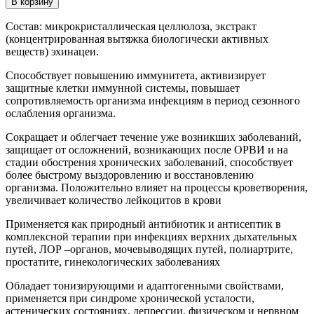
В корзину
Эхинацея,
экстракт
Состав: микрокристаллическая целлюлоза, экстракт
(концентрированная вытяжка биологически активных
веществ) эхинацеи.
Способствует повышению иммунитета, активизирует
защитные клетки иммунной системы, повышает
сопротивляемость организма инфекциям в период сезонного
ослабления организма.
Сокращает и облегчает течение уже возникших заболеваний,
защищает от осложнений, возникающих после ОРВИ и на
стадии обострения хронических заболеваний, способствует
более быстрому выздоровлению и восстановлению
организма. Положительно влияет на процессы кроветворения,
увеличивает количество лейкоцитов в крови
Применяется как природный антибиотик и антисептик в
комплексной терапии при инфекциях верхних дыхательных
путей, ЛОР –органов, мочевыводящих путей, полиартрите,
простатите, гинекологических заболеваниях
Обладает тонизирующими и адаптогенными свойствами,
применяется при синдроме хронической усталости,
астенических состояниях, депрессии, физическом и нервном