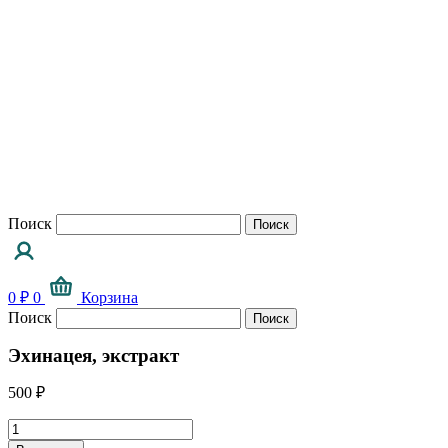
Перейти
к
содержимому
Поиск
Поиск
0
₽
0
Корзина
Поиск
Поиск
Эхинацея, экстракт
500
₽
Количество
товара